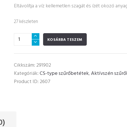
Eltávolítja a víz kellemetlen szagát és ízét okozó anya
27 készleten
CS
KOSÁRBA TESZEM
típusú
aktívszén
előszűrő
Cikkszám:
291902
GAC
Kategóriák:
CS-type szűrőbetétek
,
Aktívszén szűr
mennyiség
Product ID:
2607
0)