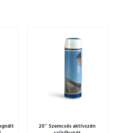
egnált
20″ Szemcsés aktívszén