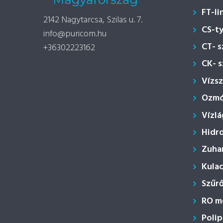
FT-li
2142 Nagytarcsa, Szilas u. 7.
CS-t
info@puricom.hu
CT- 
+36302223162
CK- 
Vízs
Ozmóz
Vízlá
Hidr
Zuha
Kula
Szűr
RO m
Polip