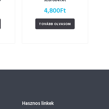
ő
szűrőbetét
4,800
Ft
TOVÁBB OLVASOM
Hasznos linkek