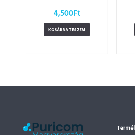
4,500
Ft
KOSÁRBA TESZEM
Termék