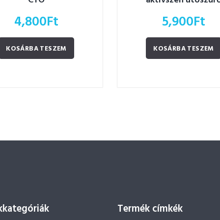
CTO
aktívszén utószűr
4,800
Ft
5,900
Ft
KOSÁRBA TESZEM
KOSÁRBA TESZEM
kategóriák
Termék címkék