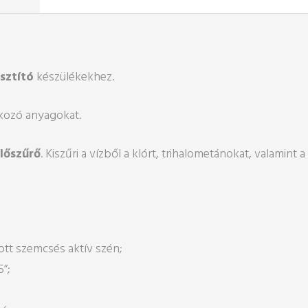
isztító
készülékekhez.
 okozó anyagokat.
lőszűrő
. Kiszűri a vízből a klórt, trihalometánokat, valamin
ott szemcsés aktív szén;
”;