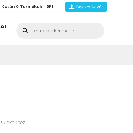
Kosár:
0 Termékek
-
0Ft
Bejelentkezés
Products
LAT
search
zülékekhez.