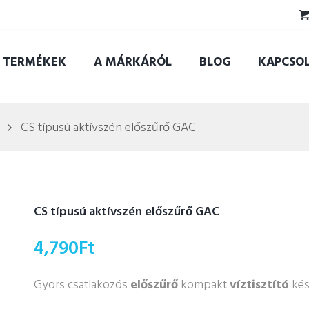
TERMÉKEK
A MÁRKÁRÓL
BLOG
KAPCSO
CS típusú aktívszén előszűrő GAC
CS típusú aktívszén előszűrő GAC
4,790
Ft
Gyors csatlakozós
előszűrő
kompakt
víztisztító
kés