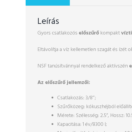
Leírás
Gyors csatlakozós
előszűrő
kompakt
vízt
Eltávolítja a víz kellemetlen szagát és ízét
NSF tanúsítvánnyal rendelkező aktívszén
e
Az előszűrő jellemzői:
Csatlakozás: 3/8″;
Szűrőközeg: kókuszhéjból előállít
Mérete: Szélesség: 2.5”, Hossz: 10.5
Kapacitása: 1 év/8300 l;