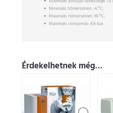
Maximális átfolyási sebessége: 1.9 
0
Minimális hőmérséklet: -4
C;
0
Maximális hőmérséklet: 38
C;
Maximális víznyomás: 8.6 bar.
Érdekelhetnek még…