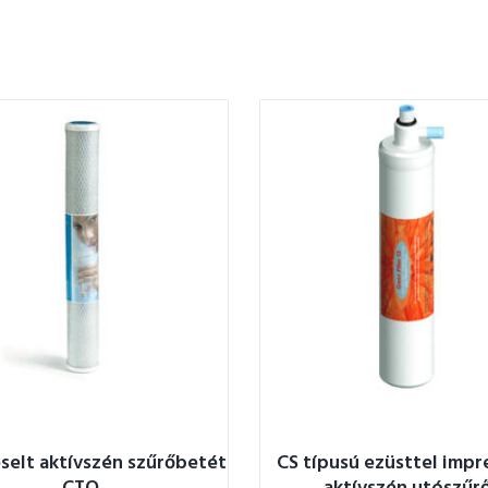
selt aktívszén szűrőbetét
CS típusú ezüsttel impr