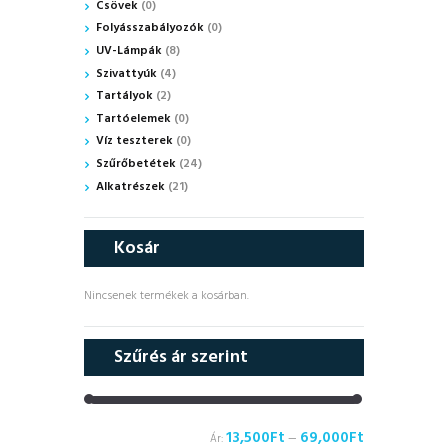
Csövek
(0)
Folyásszabályozók
(0)
UV-Lámpák
(8)
Szivattyúk
(4)
Tartályok
(2)
Tartóelemek
(0)
Víz teszterek
(0)
Szűrőbetétek
(24)
Alkatrészek
(21)
Kosár
Nincsenek termékek a kosárban.
Szűrés ár szerint
13,500Ft
69,000Ft
Ár:
—