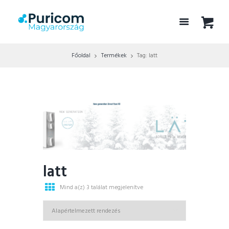
Főoldal
Termékek
Tag: latt
latt
Mind a(z) 3 találat megjelenítve