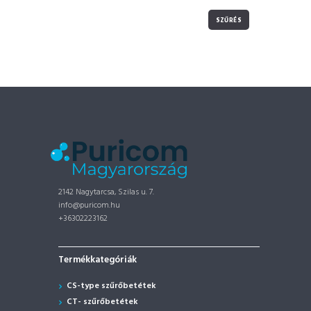
SZŰRÉS
Min
Max
ár
ár
2142 Nagytarcsa, Szilas u. 7.
info@puricom.hu
+36302223162
Termékkategóriák
CS-type szűrőbetétek
CT- szűrőbetétek