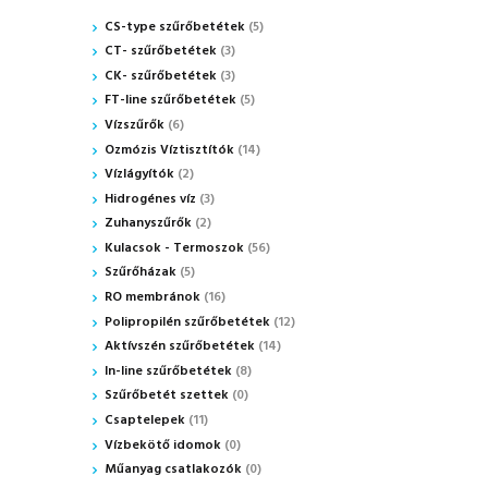
CS-type szűrőbetétek
(5)
CT- szűrőbetétek
(3)
CK- szűrőbetétek
(3)
FT-line szűrőbetétek
(5)
Vízszűrők
(6)
Ozmózis Víztisztítók
(14)
Vízlágyítók
(2)
Hidrogénes víz
(3)
Zuhanyszűrők
(2)
Kulacsok - Termoszok
(56)
Szűrőházak
(5)
RO membránok
(16)
Polipropilén szűrőbetétek
(12)
Aktívszén szűrőbetétek
(14)
In-line szűrőbetétek
(8)
Szűrőbetét szettek
(0)
Csaptelepek
(11)
Vízbekötő idomok
(0)
Műanyag csatlakozók
(0)