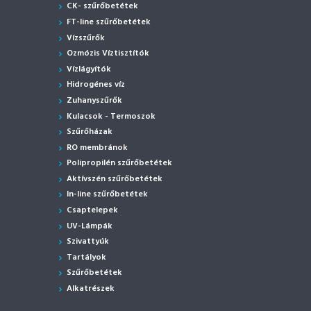
CK- szűrőbetétek
FT-line szűrőbetétek
Vízszűrők
Ozmózis Víztisztítók
Vízlágyítók
Hidrogénes víz
Zuhanyszűrők
Kulacsok - Termoszok
Szűrőházak
RO membránok
Polipropilén szűrőbetétek
Aktívszén szűrőbetétek
In-line szűrőbetétek
Csaptelepek
UV-Lámpák
Szivattyúk
Tartályok
Szűrőbetétek
Alkatrészek