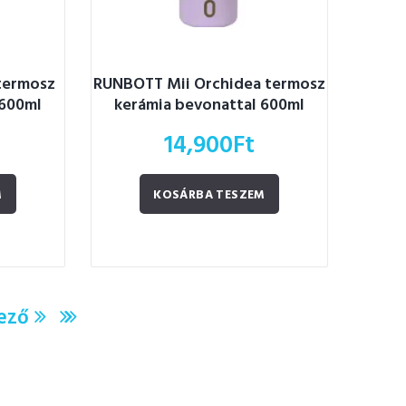
termosz
RUNBOTT Mii Orchidea termosz
 600ml
kerámia bevonattal 600ml
14,900
Ft
M
KOSÁRBA TESZEM
ező