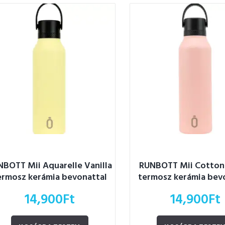
NBOTT Mii Aquarelle Vanilla
RUNBOTT Mii Cotton
ermosz kerámia bevonattal
termosz kerámia bev
600ml
600ml
14,900
Ft
14,900
Ft