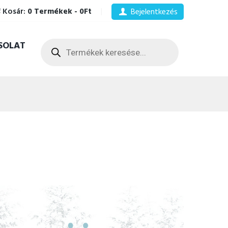
Kosár:
0 Termékek
-
0Ft
Bejelentkezés
Products
SOLAT
search