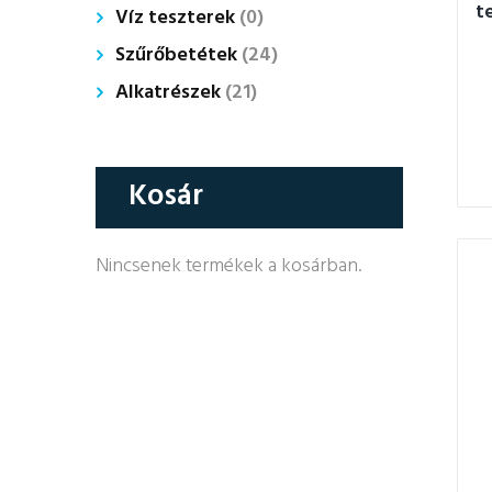
t
Víz teszterek
(0)
Szűrőbetétek
(24)
Alkatrészek
(21)
Kosár
Nincsenek termékek a kosárban.