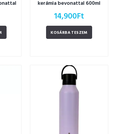
onattal
kerámia bevonattal 600ml
14,900
Ft
M
KOSÁRBA TESZEM