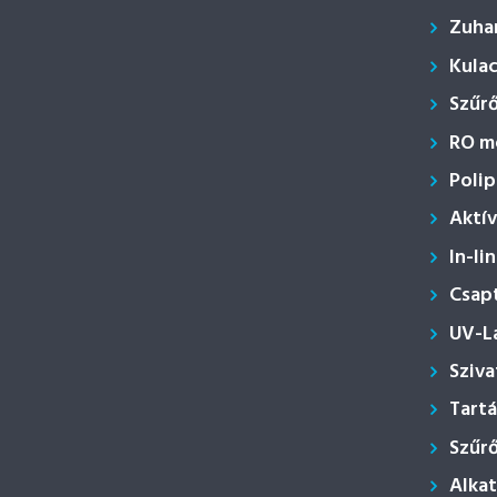
Zuha
Kula
Szűr
RO m
Polip
Aktí
In-li
Csap
UV-L
Sziva
Tartá
Szűr
Alka