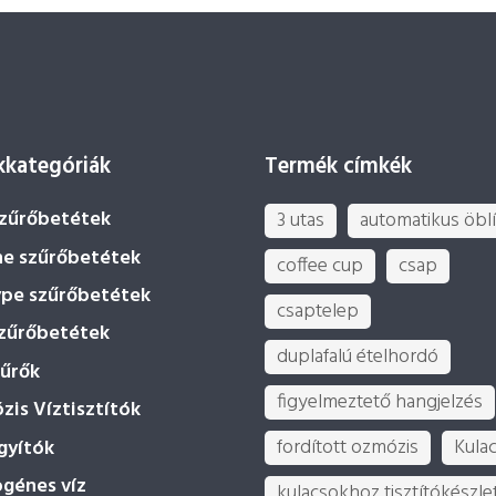
kategóriák
Termék címkék
szűrőbetétek
3 utas
automatikus öblí
ne szűrőbetétek
coffee cup
csap
ype szűrőbetétek
csaptelep
szűrőbetétek
duplafalú ételhordó
zűrők
figyelmeztető hangjelzés
is Víztisztítók
fordított ozmózis
Kula
gyítók
ogénes víz
kulacsokhoz tisztítókészle