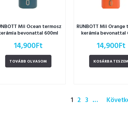
UNBOTT Mii Ocean termosz
RUNBOTT Mii Orange 
kerámia bevonattal 600ml
kerámia bevonattal
14,900
Ft
14,900
Ft
TOVÁBB OLVASOM
KOSÁRBA TESZE
1
2
3
…
Követk