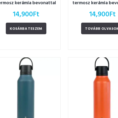
ermosz kerámia bevonattal
termosz kerámia bev
600ml
600ml
14,900
Ft
14,900
Ft
KOSÁRBA TESZEM
TOVÁBB OLVASO