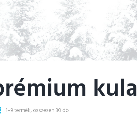
prémium kula
COLLECTIONS
OUR PRODUCTS
1–9 termék, összesen 30 db