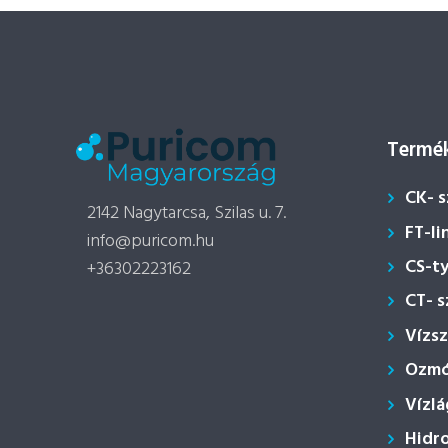
Termék
CK- 
2142 Nagytarcsa, Szilas u. 7.
FT-li
info@puricom.hu
CS-t
+36302223162
CT- 
Vízs
Ozmóz
Vízlá
Hidr