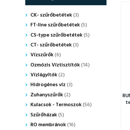
CK- szűrőbetétek
(3)
FT-line szűrőbetétek
(5)
CS-type szűrőbetétek
(5)
CT- szűrőbetétek
(3)
Vízszűrők
(6)
Ozmózis Víztisztítók
(14)
Vízlágyítók
(2)
Hidrogénes víz
(3)
Zuhanyszűrők
(2)
RU
t
Kulacsok - Termoszok
(56)
Szűrőházak
(5)
RO membránok
(16)