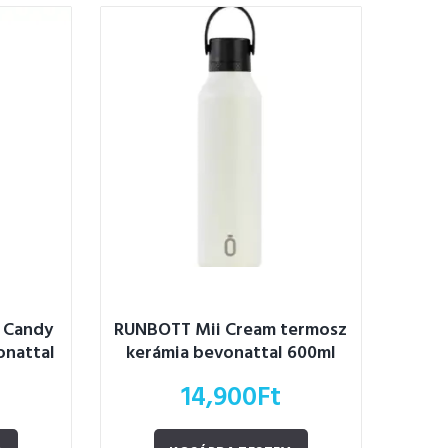
 Candy
RUNBOTT Mii Cream termosz
onattal
kerámia bevonattal 600ml
14,900
Ft