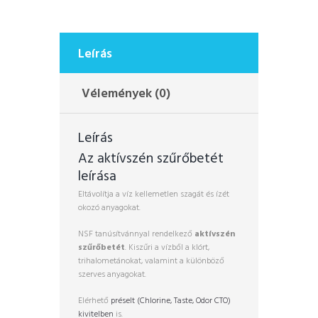
Leírás
Vélemények (0)
Leírás
Az aktívszén szűrőbetét
leírása
Eltávolítja a víz kellemetlen szagát és ízét
okozó anyagokat.
NSF tanúsítvánnyal rendelkező
aktívszén
szűrőbetét
. Kiszűri a vízből a klórt,
trihalometánokat, valamint a különböző
szerves anyagokat.
Elérhető
préselt (Chlorine, Taste, Odor CTO)
kivitelben
is.