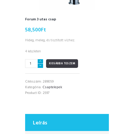
Forum 3 utas csap
58,500
Ft
Hideg, meleg, és tisztított vízhez.
4 készleten
Forum
KOSÁRBA TESZEM
3
utas
csap
Cikkszám:
289059
mennyiség
Kategória:
Csaptelepek
Product ID:
2597
Leírás