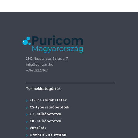
2142 Nagytarcsa, Szilas u. 7.
info@puricom.hu
+36302223162
Termékkategóriák
FT-line szűrőbetétek
CS-type szűrőbetétek
CT- szűrőbetétek
CK- szűrőbetétek
Vízszűrők
Ozmózis Víztisztítók