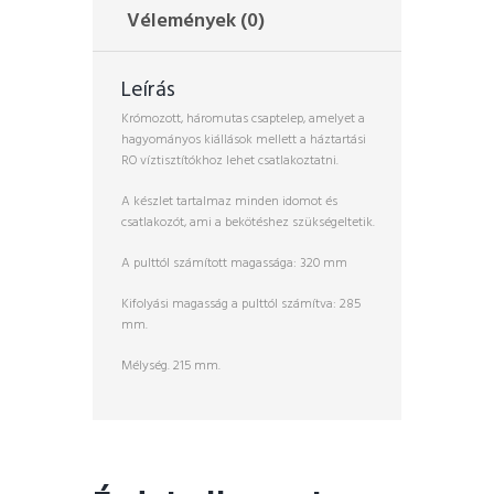
Vélemények (0)
Leírás
Krómozott, háromutas csaptelep, amelyet a
hagyományos kiállások mellett a háztartási
RO víztisztítókhoz lehet csatlakoztatni.
A készlet tartalmaz minden idomot és
csatlakozót, ami a bekötéshez szükségeltetik.
A pulttól számított magassága: 320 mm
Kifolyási magasság a pulttól számítva: 285
mm.
Mélység. 215 mm.