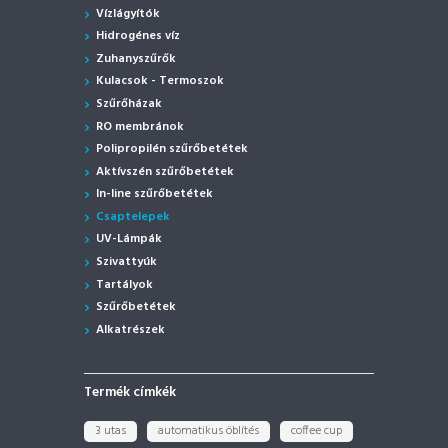
Vízlágyítók
Hidrogénes víz
Zuhanyszűrők
Kulacsok - Termoszok
Szűrőházak
RO membránok
Polipropilén szűrőbetétek
Aktívszén szűrőbetétek
In-line szűrőbetétek
Csaptelepek
UV-Lámpák
Szivattyúk
Tartályok
Szűrőbetétek
Alkatrészek
Termék címkék
3 utas
automatikus öblítés
coffee cup