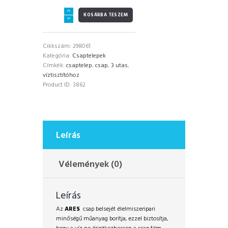
ARES
KOSÁRBA TESZEM
3
utas
csap
Cikkszám:
298061
fémmentes
Kategória:
Csaptelepek
mennyiség
Címkék:
csaptelep
,
csap
,
3 utas
,
víztisztítóhoz
Product ID:
3862
Leírás
Vélemények (0)
Leírás
Az
ARES
csap belsejét élelmiszeripari
minőségű műanyag borítja, ezzel biztosítja,