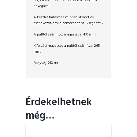
hogy a víz ne érintkezhessen a csap fém
anyagával.
A készlet tartalmaz minden idomot és
csatlakozót, ami a bekötéshez szükségeltetik.
A pulttól számított magassága: 410 mm
Kifolyási magasság a pulttól számítva: 265
mm.
Mélység. 210 mm.
Érdekelhetnek
még…