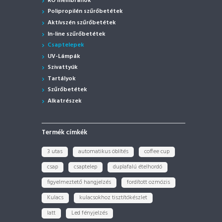
RO membránok
Polipropilén szűrőbetétek
Aktívszén szűrőbetétek
In-line szűrőbetétek
Csaptelepek
UV-Lámpák
Szivattyúk
Tartályok
Szűrőbetétek
Alkatrészek
Termék címkék
3 utas
automatikus öblítés
coffee cup
csap
csaptelep
duplafalú ételhordó
figyelmeztető hangjelzés
fordított ozmózis
Kulacs
kulacsokhoz tisztítókészlet
latt
Led fényjelzés