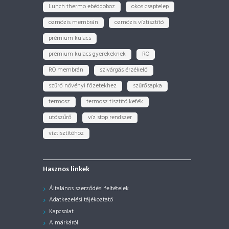
Lunch thermo ebéddoboz
okos csaptelep
ozmózis membrán
ozmózis víztisztító
prémium kulacs
prémium kulacs gyerekeknek
RO
RO membrán
szivárgás érzékelő
szűrő növényi főzetekhez
szűrősapka
termosz
termosz tisztító kefék
utószűrő
víz stop rendszer
víztisztítóhoz
Hasznos linkek
Általános szerződési feltételek
Adatkezelési tájékoztató
Kapcsolat
A márkáról