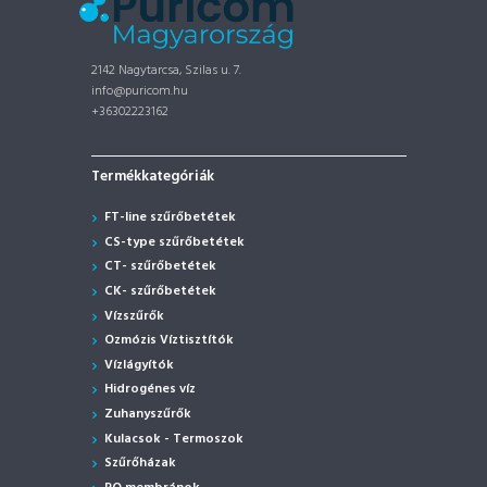
2142 Nagytarcsa, Szilas u. 7.
info@puricom.hu
+36302223162
Termékkategóriák
FT-line szűrőbetétek
CS-type szűrőbetétek
CT- szűrőbetétek
CK- szűrőbetétek
Vízszűrők
Ozmózis Víztisztítók
Vízlágyítók
Hidrogénes víz
Zuhanyszűrők
Kulacsok - Termoszok
Szűrőházak