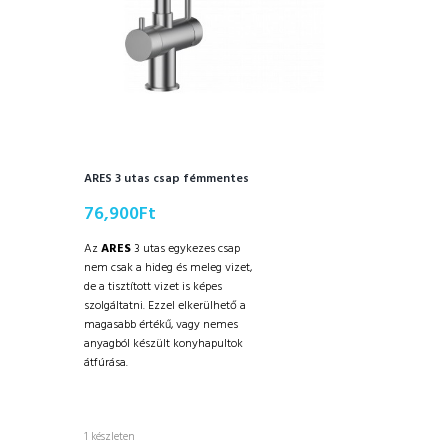
ARES 3 utas csap fémmentes
76,900
Ft
Az
ARES
3 utas egykezes csap
nem csak a hideg és meleg vizet,
de a tisztított vizet is képes
szolgáltatni. Ezzel elkerülhető a
magasabb értékű, vagy nemes
anyagból készült konyhapultok
átfúrása.
1 készleten