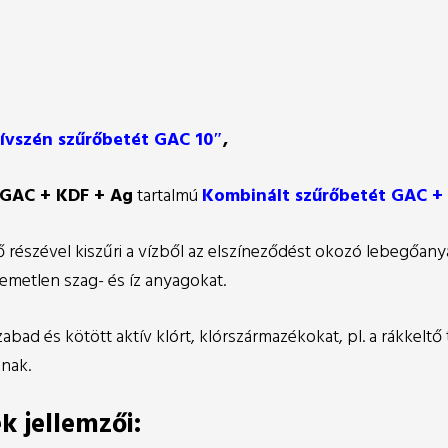
ívszén szűrőbetét GAC 10″
,
GAC + KDF + Ag
tartalmú
Kombinált szűrőbetét GAC +
 részével kiszűri a vízből az elszíneződést okozó lebegőanya
lemetlen szag- és íz anyagokat.
zabad és kötött aktív klórt, klórszármazékokat, pl. a rákkeltő
nnak.
k jellemzői: