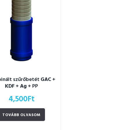
inált szűrőbetét
GAC
+
KDF
+
Ag
+ PP
4,500
Ft
TOVÁBB OLVASOM