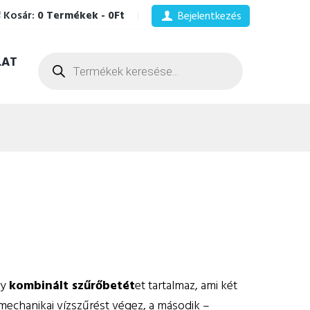
Kosár:
0 Termékek
-
0Ft
Bejelentkezés
Products
LAT
search
gy
kombinált szűrőbetét
et tartalmaz, ami két
 mechanikai vízszűrést végez, a második –