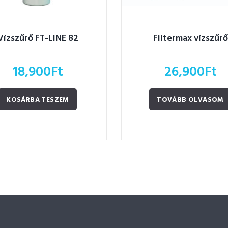
Vízszűrő FT-LINE 82
Filtermax vízszűrő
18,900
Ft
26,900
Ft
KOSÁRBA TESZEM
TOVÁBB OLVASOM