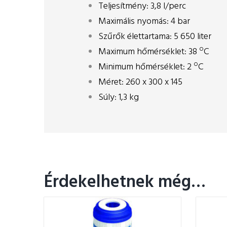
Teljesítmény: 3,8 l/perc
Maximális nyomás: 4 bar
Szűrők élettartama: 5 650 liter
o
Maximum hőmérséklet: 38
C
o
Minimum hőmérséklet: 2
C
Méret: 260 x 300 x 145
Súly: 1,3 kg
Érdekelhetnek még…