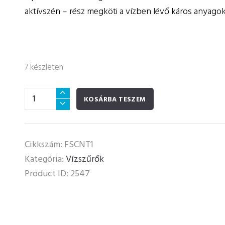
aktívszén – rész megköti a vízben lévő káros anyagok 
7 készleten
Asztali
KOSÁRBA TESZEM
vízszűrő
mennyiség
Cikkszám:
FSCNT1
Kategória:
Vízszűrők
Product ID:
2547