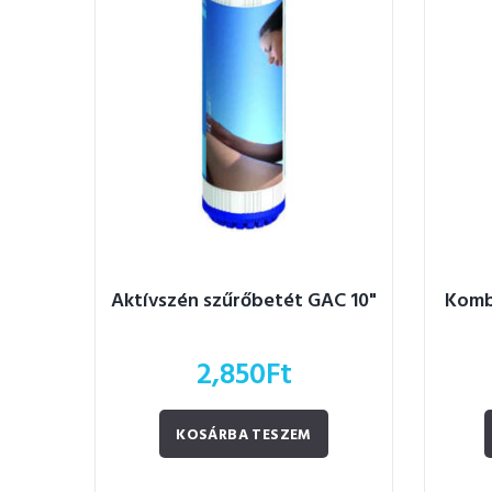
Aktívszén szűrőbetét GAC 10"
Komb
2,850
Ft
KOSÁRBA TESZEM