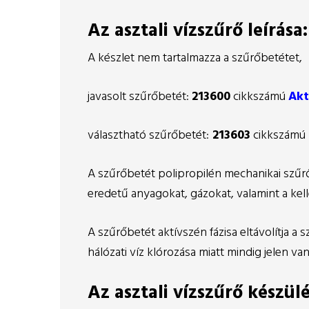
Az asztali vízszűrő leírása:
A készlet nem tartalmazza a szűrőbetétet,
javasolt szűrőbetét:
213600
cikkszámú
Akt
választható szűrőbetét:
213603
cikkszámú
A szűrőbetét polipropilén mechanikai szűrő
eredetű anyagokat, gázokat, valamint a kel
A szűrőbetét aktívszén fázisa eltávolítja a s
hálózati víz klórozása miatt mindig jelen va
Az asztali vízszűrő készülé