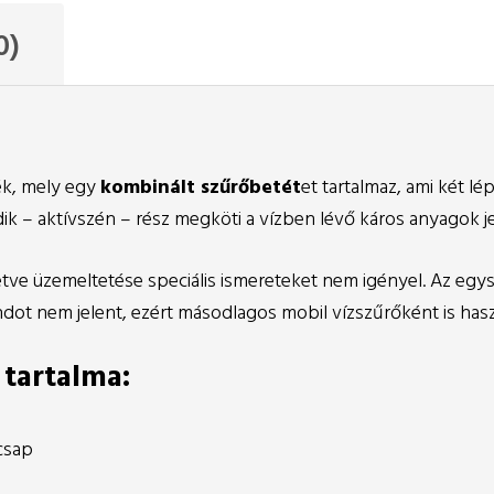
0)
k, mely egy
kombinált szűrőbetét
et tartalmaz, ami két l
ik – aktívszén – rész megköti a vízben lévő káros anyagok je
etve üzemeltetése speciális ismereteket nem igényel. Az egys
dot nem jelent, ezért másodlagos mobil vízszűrőként is has
 tartalma:
 csap