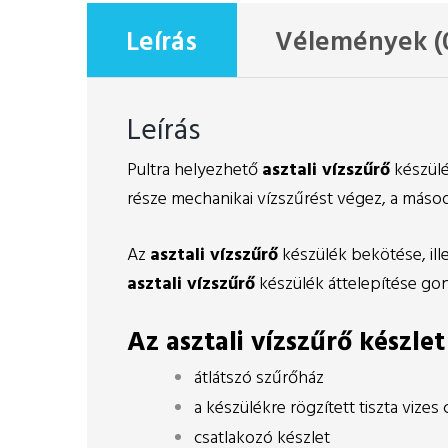
Leírás
Vélemények (
Leírás
Pultra helyezhető
asztali vízszűrő
készülé
része mechanikai vízszűrést végez, a másod
Az
asztali vízszűrő
készülék bekötése, ill
asztali vízszűrő
készülék áttelepítése gon
Az asztali vízszűrő készlet
átlátszó szűrőház
a készülékre rögzített tiszta vizes
csatlakozó készlet