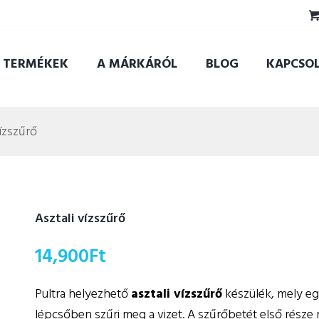
TERMÉKEK
A MÁRKÁRÓL
BLOG
KAPCSO
vízszűrő
Asztali vízszűrő
14,900
Ft
Pultra helyezhető
asztali vízszűrő
készülék, mely e
lépcsőben szűri meg a vizet. A szűrőbetét első része