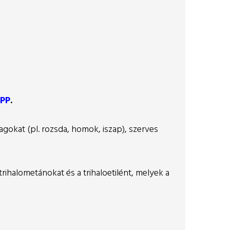
 PP
.
gokat (pl. rozsda, homok, iszap), szerves
 trihalometánokat és a trihaloetilént, melyek a