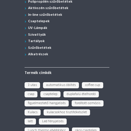
Polipropilén szűrőbetétek
Aktívszén szűrőbetétek
In-line szűrőbetétek
Csaptelepek
UV-Lámpák
Szivattyúk
Tartályok
Szűrőbetétek
Alkatrészek
Termék címkék
3 utas
automatikus öblítés
coffee cup
csap
csaptelep
duplafalú ételhordó
figyelmeztető hangjelzés
fordított ozmózis
Kulacs
kulacsokhoz tisztítókészlet
latt
Led fényjelzés
Lunch thermo ebéddoboz
okos csaptelep