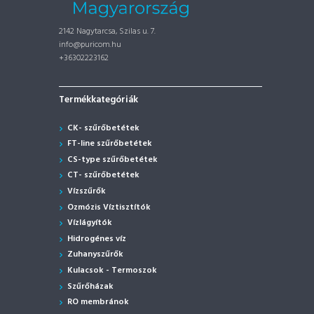
2142 Nagytarcsa, Szilas u. 7.
info@puricom.hu
+36302223162
Termékkategóriák
CK- szűrőbetétek
FT-line szűrőbetétek
CS-type szűrőbetétek
CT- szűrőbetétek
Vízszűrők
Ozmózis Víztisztítók
Vízlágyítók
Hidrogénes víz
Zuhanyszűrők
Kulacsok - Termoszok
Szűrőházak
RO membránok