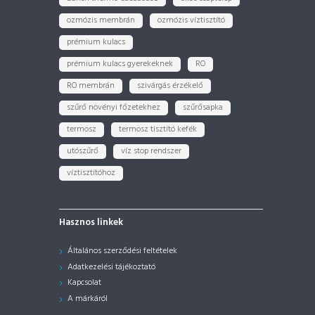
ozmózis membrán
ozmózis víztisztító
prémium kulacs
prémium kulacs gyerekeknek
RO
RO membrán
szivárgás érzékelő
szűrő növényi főzetekhez
szűrősapka
termosz
termosz tisztító kefék
utószűrő
víz stop rendszer
víztisztítóhoz
Hasznos linkek
Általános szerződési feltételek
Adatkezelési tájékoztató
Kapcsolat
A márkáról