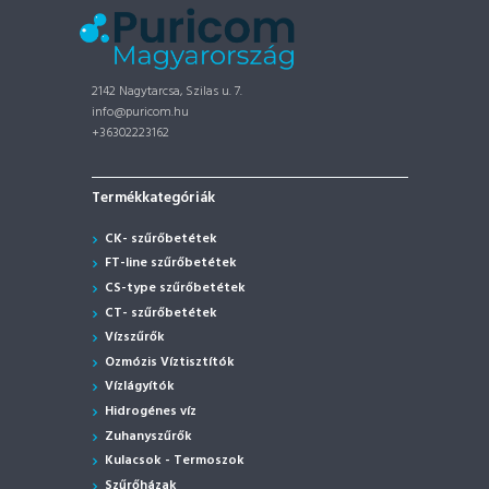
2142 Nagytarcsa, Szilas u. 7.
info@puricom.hu
+36302223162
Termékkategóriák
CK- szűrőbetétek
FT-line szűrőbetétek
CS-type szűrőbetétek
CT- szűrőbetétek
Vízszűrők
Ozmózis Víztisztítók
Vízlágyítók
Hidrogénes víz
Zuhanyszűrők
Kulacsok - Termoszok
Szűrőházak