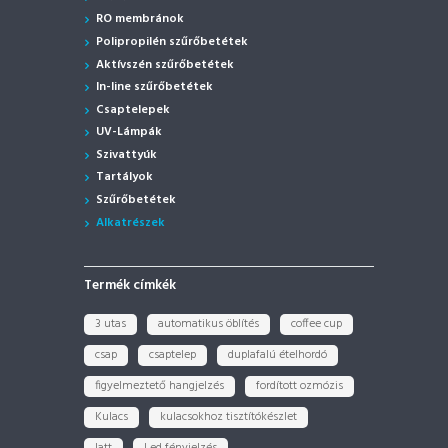
RO membránok
Polipropilén szűrőbetétek
Aktívszén szűrőbetétek
In-line szűrőbetétek
Csaptelepek
UV-Lámpák
Szivattyúk
Tartályok
Szűrőbetétek
Alkatrészek
Termék címkék
3 utas
automatikus öblítés
coffee cup
csap
csaptelep
duplafalú ételhordó
figyelmeztető hangjelzés
fordított ozmózis
Kulacs
kulacsokhoz tisztítókészlet