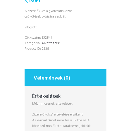
3,150
Ft
A szerelőkucs a gyorcsatlakozós
csőkötések oldására szolgál.
Elfogyott
Cikkszám:
952841
Kategória:
Alkatrészek
Product ID:
2638
Vélemények (0)
Értékelések
Még nincsenek értékelések.
„Szerelőkulcs” értékelése elsőként
Az e-mail címet nem tesszük közzé.
A
kötelező mezőket
*
karakterrel jelöltük