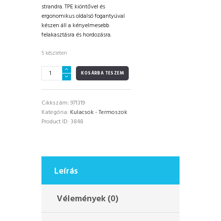
strandra. TPE kiöntővel és
ergonomikus oldalsó fogantyúval
készen áll a kényelmesebb
felakasztásra és hordozásra.
5 készleten
Runbott
KOSÁRBA TESZEM
Sport
termosz
kerámia
Cikkszám:
971319
bevonattal
Kategória:
Kulacsok - Termoszok
/
Product ID:
3848
Soft
Melocotón
600ml
mennyiség
Leírás
Vélemények (0)