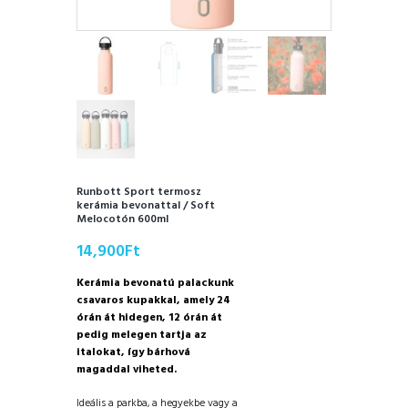
Runbott Sport termosz
kerámia bevonattal / Soft
Melocotón 600ml
14,900
Ft
Kerámia bevonatú palackunk
csavaros kupakkal, amely 24
órán át hidegen, 12 órán át
pedig melegen tartja az
italokat, így bárhová
magaddal viheted.
Ideális a parkba, a hegyekbe vagy a