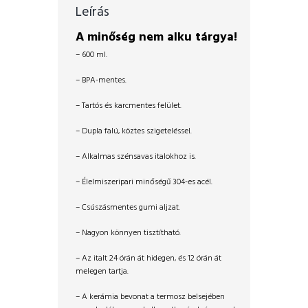
Leírás
A minőség nem alku tárgya!
– 600 ml.
– BPA-mentes.
– Tartós és karcmentes felület.
– Dupla falú, köztes szigeteléssel.
– Alkalmas szénsavas italokhoz is.
– Élelmiszeripari minőségű 304-es acél.
– Csúszásmentes gumi aljzat.
– Nagyon könnyen tisztítható.
– Az italt 24 órán át hidegen, és 12 órán át
melegen tartja.
– A kerámia bevonat a termosz belsejében