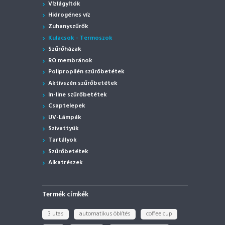
Vízlágyítók
Hidrogénes víz
Zuhanyszűrők
Kulacsok - Termoszok
Szűrőházak
RO membránok
Polipropilén szűrőbetétek
Aktívszén szűrőbetétek
In-line szűrőbetétek
Csaptelepek
UV-Lámpák
Szivattyúk
Tartályok
Szűrőbetétek
Alkatrészek
Termék címkék
3 utas
automatikus öblítés
coffee cup