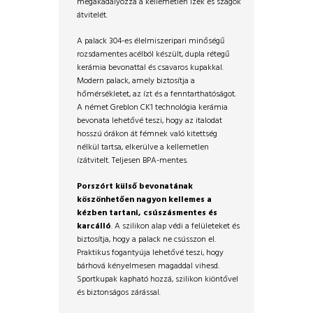
megakadályozza a kellemetlen ízek és szagok
átvitelét.
A palack 304-es élelmiszeripari minőségű
rozsdamentes acélból készült, dupla rétegű
kerámia bevonattal és csavaros kupakkal.
Modern palack, amely biztosítja a
hőmérsékletet, az ízt és a fenntarthatóságot.
A német Greblon CK1 technológia kerámia
bevonata lehetővé teszi, hogy az italodat
hosszú órákon át fémnek való kitettség
nélkül tartsa, elkerülve a kellemetlen
ízátvitelt. Teljesen BPA-mentes.
Porszórt külső bevonatának
köszönhetően nagyon kellemes a
kézben tartani, csúszásmentes és
karcálló
. A szilikon alap védi a felületeket és
biztosítja, hogy a palack ne csússzon el.
Praktikus fogantyúja lehetővé teszi, hogy
bárhová kényelmesen magaddal vihesd.
Sportkupak kapható hozzá, szilikon kiöntővel
és biztonságos zárással.