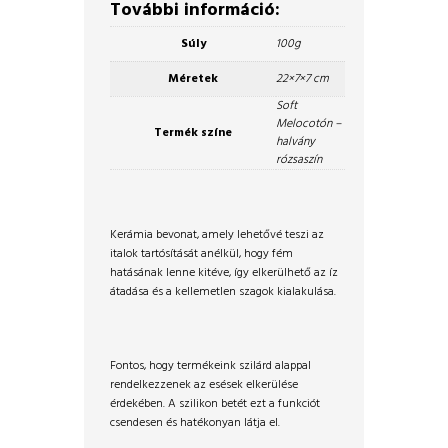
További információ:
Súly
100g
Méretek
22×7×7 cm
Soft
Melocotón –
Termék színe
halvány
rózsaszín
Kerámia bevonat, amely lehetővé teszi az
italok tartósítását anélkül, hogy fém
hatásának lenne kitéve, így elkerülhető az íz
átadása és a kellemetlen szagok kialakulása.
Fontos, hogy termékeink szilárd alappal
rendelkezzenek az esések elkerülése
érdekében. A szilikon betét ezt a funkciót
csendesen és hatékonyan látja el.