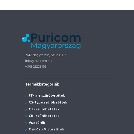
2142 Nagytarcsa, Szilas u. 7.
info@puricom.hu
+36302223162
Termékkategóriák
FT-line szűrőbetétek
CS-type szűrőbetétek
CT- szűrőbetétek
CK- szűrőbetétek
Vízszűrők
Ozmózis Víztisztítók