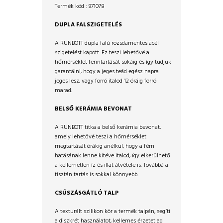
Termék kód : 971078
DUPLA FALSZIGETELÉS
A RUNBOTT dupla falú rozsdamentes
acél
szigetelést kapott.
Ez
teszi
lehetővé a
hőmérséklet fenntartását
sokáig és í
gy tudjuk
g
arantálni, hogy a
jeges teád egész napra
jeges lesz, vagy forró italod
12 óráig forró
marad.
BELSŐ KERÁMIA BEVONAT
A RUNBOTT titka a belső kerámia
bevonat,
amely lehetővé teszi a hőmérséklet
megtartását órákig anélkül, hogy a fém
hatásának lenne kitéve italod,
így elkerülhető
a kellemetlen íz és illat átvétele is.
Továbbá a
tisztán tartás is sokkal
könnyebb.
CSÚSZÁSGÁTLÓ TALP
A texturált szilikon kör a termék talpán, segíti
a diszkrét használatot, kellemes érzetet ad