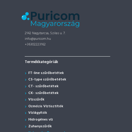
2142 Nagytarcsa, Szilas u. 7.
info@puricom.hu
+36302223162
Termékkategóriák
FT-line szűrőbetétek
CS-type szűrőbetétek
CT- szűrőbetétek
CK- szűrőbetétek
Vízszűrők
Ozmózis Víztisztítók
Vízlágyítók
Hidrogénes víz
Zuhanyszűrők