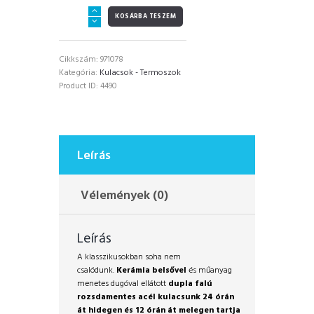
Runbott
KOSÁRBA TESZEM
Sport
termosz
kerámia
Cikkszám:
971078
bevonattal
Kategória:
Kulacsok - Termoszok
/
Product ID:
4490
Lima
600ml
mennyiség
Leírás
Vélemények (0)
Leírás
A klasszikusokban soha nem
csalódunk.
Kerámia
belsővel
és műanyag
menetes dugóval ellátott
d
upla falú
rozsdamentes acél
kulacsunk 24 órán
át hidegen és 12 órán át melegen tartja