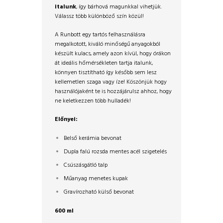
italunk
, így bárhová magunkkal vihetjük.
Válassz több különböző szín közül!
A Runbott egy tartós felhasználásra
megalkotott, kiváló minőségű anyagokból
készült kulacs, amely azon kívül, hogy órákon
át ideális hőmérsékleten tartja italunk,
könnyen tisztítható így később sem lesz
kellemetlen szaga vagy íze! Köszönjük hogy
használójaként te is hozzájárulsz ahhoz, hogy
ne keletkezzen több hulladék!
Előnyei:
Belső kerámia bevonat
Dupla falú rozsda mentes acél szigetelés
Csúszásgátló talp
Műanyag menetes kupak
Gravírozható külső bevonat
600 ml