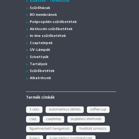
Kulacsok - Termoszok
Szűrőházak
RO membránok
Polipropilén szűrőbetétek
Aktívszén szűrőbetétek
In-line szűrőbetétek
Csaptelepek
UV-Lámpák
Szivattyúk
Tartályok
Szűrőbetétek
Alkatrészek
Termék címkék
3 utas
automatikus öblítés
coffee cup
csap
csaptelep
duplafalú ételhordó
figyelmeztető hangjelzés
fordított ozmózis
Kulacs
kulacsokhoz tisztítókészlet