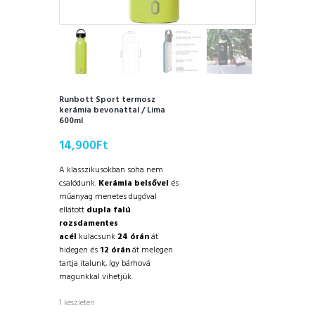
Runbott Sport termosz
kerámia bevonattal / Lima
600ml
14,900
Ft
A klasszikusokban soha nem
csalódunk.
Kerámia belsővel
és
műanyag menetes dugóval
ellátott
dupla falú
rozsdamentes
acél
kulacsunk
24 órán
át
hidegen és
12 órán
át melegen
tartja italunk, így bárhová
magunkkal vihetjük.
1 készleten