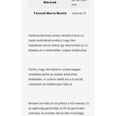
80×80×200
Méretek
mm
Tervező Marta Munté
Vakond Út
Kerámia bevonat, amely lehetővé teszi az
italok tartósítását anélkül, hogy fém
hatásának lenne kitéve, így elkerülhető az íz
átadása és a kellemetlen szagok kialakulása.
Fontos, hogy termékeink szilárd alappal
rendelkezzenek az esések elkerülése
érdekében. A szilikon betét ezt a funkciót
csendesen és hatékonyan látja el.
Minden termékünk biszfenol A-tól mentes. Ez
az egészség garanciája az Ön és gyermeke
számára, és minden ital és étel minősége,