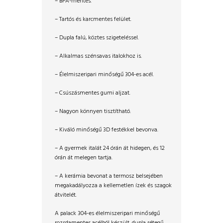
– BPA-mentes.
– Tartós és karcmentes felület.
– Dupla falú, köztes szigeteléssel.
– Alkalmas szénsavas italokhoz is.
– Élelmiszeripari minőségű 304-es acél.
– Csúszásmentes gumi aljzat.
– Nagyon könnyen tisztítható.
– Kiváló minőségű 3D festékkel bevonva.
– A gyermek italát 24 órán át hidegen, és 12
órán át melegen tartja.
– A kerámia bevonat a termosz belsejében
megakadályozza a kellemetlen ízek és szagok
átvitelét.
A palack 304-es élelmiszeripari minőségű
rozsdamentes acélból készült, dupla rétegű