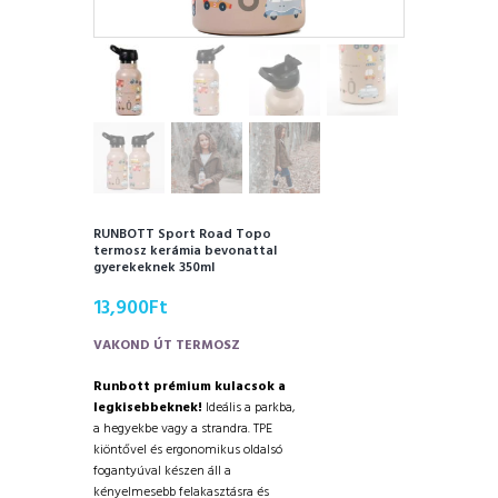
RUNBOTT Sport Road Topo
termosz kerámia bevonattal
gyerekeknek 350ml
13,900
Ft
VAKOND ÚT TERMOSZ
Runbott prémium kulacsok a
legkisebbeknek!
Ideális a parkba,
a hegyekbe vagy a strandra. TPE
kiöntővel és ergonomikus oldalsó
fogantyúval készen áll a
kényelmesebb felakasztásra és