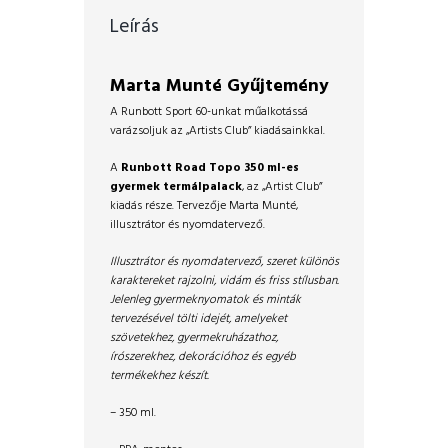
Leírás
Marta Munté Gyűjtemény
A Runbott Sport 60-unkat műalkotássá
varázsoljuk az „Artists Club” kiadásainkkal.
A
Runbott Road Topo 350 ml-es
gyermek termálpalack
, az „Artist Club”
kiadás része. Tervezője Marta Munté,
illusztrátor és nyomdatervező.
Illusztrátor és nyomdatervező, szeret különös
karaktereket rajzolni, vidám és friss stílusban.
Jelenleg gyermeknyomatok és minták
tervezésével tölti idejét, amelyeket
szövetekhez, gyermekruházathoz,
írószerekhez, dekorációhoz és egyéb
termékekhez készít.
– 350 ml.