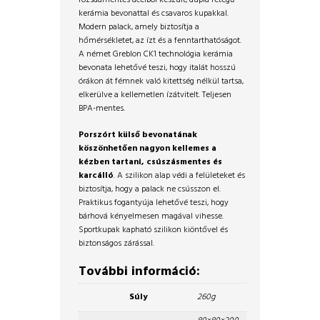
kerámia bevonattal és csavaros kupakkal.
Modern palack, amely biztosítja a
hőmérsékletet, az ízt és a fenntarthatóságot.
A német Greblon CK1 technológia kerámia
bevonata lehetővé teszi, hogy italát hosszú
órákon át fémnek való kitettség nélkül tartsa,
elkerülve a kellemetlen ízátvitelt. Teljesen
BPA-mentes.
Porszórt külső bevonatának
köszönhetően nagyon kellemes a
kézben tartani, csúszásmentes és
karcálló
. A szilikon alap védi a felületeket és
biztosítja, hogy a palack ne csússzon el.
Praktikus fogantyúja lehetővé teszi, hogy
bárhová kényelmesen magával vihesse.
Sportkupak kapható szilikon kiöntővel és
biztonságos zárással.
További információ:
Súly
260g