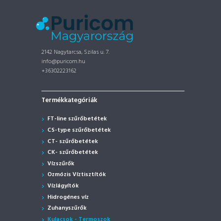
2142 Nagytarcsa, Szilas u. 7.
info@puricom.hu
+36302223162
Termékkategóriák
FT-line szűrőbetétek
CS-type szűrőbetétek
CT- szűrőbetétek
CK- szűrőbetétek
Vízszűrők
Ozmózis Víztisztítók
Vízlágyítók
Hidrogénes víz
Zuhanyszűrők
Kulacsok - Termoszok