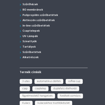
Szűrőházak
RO membránok
Polipropilén szűrőbetétek
Aktívszén szűrőbetétek
In-line szűrőbetétek
Csaptelepek
UV-Lámpák
Szivattyúk
Tartályok
Szűrőbetétek
Alkatrészek
Termék címkék
3 utas
automatikus öblítés
coffee cup
csap
csaptelep
duplafalú ételhordó
figyelmeztető hangjelzés
fordított ozmózis
Kulacs
kulacsokhoz tisztítókészlet