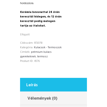
hordozásra.
Kerámia bevonattal
24 órán
keresztül hidegen, és 12 órán
keresztül pedig melegen
tartja az italokat.
Elfogyott
Cikkszám:
972078
Kategória:
Kulacsok - Termoszok
Címkék:
prémium kulacs
gyerekeknek
,
termosz
Product ID:
4576
Leírás
Vélemények (0)