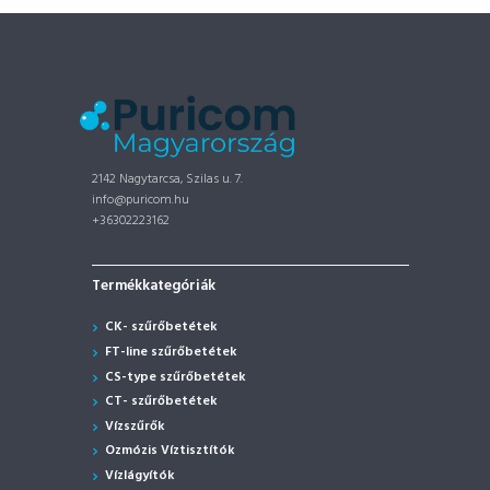
2142 Nagytarcsa, Szilas u. 7.
info@puricom.hu
+36302223162
Termékkategóriák
CK- szűrőbetétek
FT-line szűrőbetétek
CS-type szűrőbetétek
CT- szűrőbetétek
Vízszűrők
Ozmózis Víztisztítók
Vízlágyítók