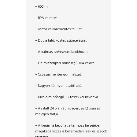
– 600 ml.
– BPA-mentes.
– Tartós és karcmentes felület.
– Dupla falú, köztes szigeteléssel.
– Alkalmas szénsavas italokhoz is.
– Élelmiszeripari minőségű 304-es acél.
– Csúszásmentes gumi aljzat.
– Nagyon könnyen tisztítható.
– Kiváló minőségű 3D festékkel bevonva.
– Az italt 24 órán át hidegen, és 12 órán át
melegen tartja.
– A kerámia bevonat a termosz belsejében
megakadályozza a kellemetlen ízek és szagok