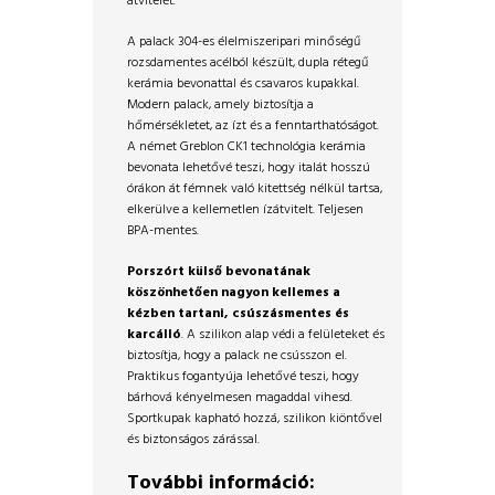
átvitelét.
A palack 304-es élelmiszeripari minőségű
rozsdamentes acélból készült, dupla rétegű
kerámia bevonattal és csavaros kupakkal.
Modern palack, amely biztosítja a
hőmérsékletet, az ízt és a fenntarthatóságot.
A német Greblon CK1 technológia kerámia
bevonata lehetővé teszi, hogy italát hosszú
órákon át fémnek való kitettség nélkül tartsa,
elkerülve a kellemetlen ízátvitelt. Teljesen
BPA-mentes.
Porszórt külső bevonatának
köszönhetően nagyon kellemes a
kézben tartani, csúszásmentes és
karcálló
. A szilikon alap védi a felületeket és
biztosítja, hogy a palack ne csússzon el.
Praktikus fogantyúja lehetővé teszi, hogy
bárhová kényelmesen magaddal vihesd.
Sportkupak kapható hozzá, szilikon kiöntővel
és biztonságos zárással.
További információ: