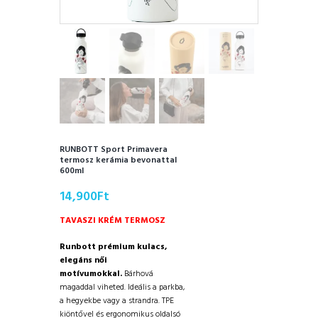
RUNBOTT Sport Primavera
termosz kerámia bevonattal
600ml
14,900
Ft
TAVASZI KRÉM TERMOSZ
Runbott prémium kulacs,
elegáns női
motívumokkal.
Bárhová
magaddal viheted. Ideális a parkba,
a hegyekbe vagy a strandra. TPE
kiöntővel és ergonomikus oldalsó