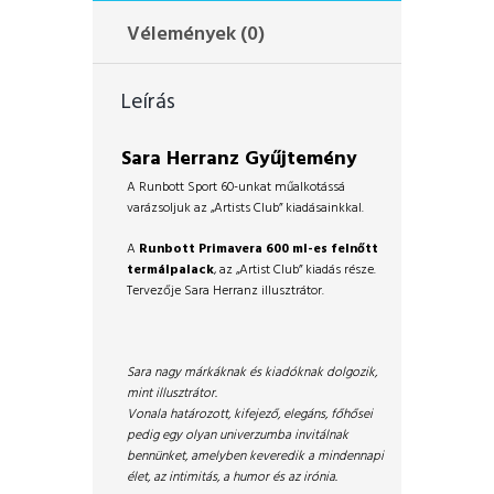
Vélemények (0)
Leírás
Sara Herranz Gyűjtemény
A Runbott Sport 60-unkat műalkotássá
varázsoljuk az „Artists Club” kiadásainkkal.
A
Runbott Primavera 600 ml-es felnőtt
termálpalack
, az „Artist Club” kiadás része.
Tervezője Sara Herranz illusztrátor.
Sara nagy márkáknak és kiadóknak dolgozik,
mint illusztrátor.
Vonala határozott, kifejező, elegáns, főhősei
pedig egy olyan univerzumba invitálnak
bennünket, amelyben keveredik a mindennapi
élet, az intimitás, a humor és az irónia.