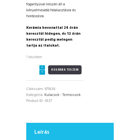
fogantyúval készen áll a
kényelmesebb felakasztásra és
hordozásra.
Kerámia bevonattal
24 órán
keresztül hidegen, és 12 órán
keresztül pedig melegen
tartja az italokat.
1 készleten
RUNBOTT
KOSÁRBA TESZEM
Sport
Primavera
termosz
Cikkszám:
971838
kerámia
Kategória:
Kulacsok - Termoszok
bevonattal
Product ID:
4537
600ml
mennyiség
Leírás