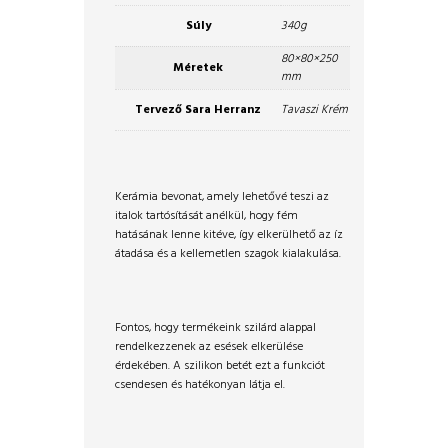
Súly
340g
80×80×250
Méretek
mm
Tervező Sara Herranz
Tavaszi Krém
Kerámia bevonat, amely lehetővé teszi az
italok tartósítását anélkül, hogy fém
hatásának lenne kitéve, így elkerülhető az íz
átadása és a kellemetlen szagok kialakulása.
Fontos, hogy termékeink szilárd alappal
rendelkezzenek az esések elkerülése
érdekében. A szilikon betét ezt a funkciót
csendesen és hatékonyan látja el.