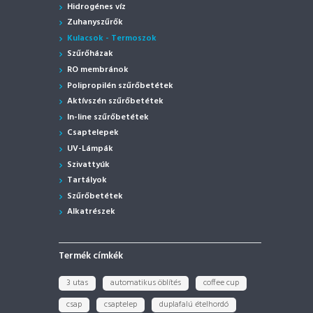
Hidrogénes víz
Zuhanyszűrők
Kulacsok - Termoszok
Szűrőházak
RO membránok
Polipropilén szűrőbetétek
Aktívszén szűrőbetétek
In-line szűrőbetétek
Csaptelepek
UV-Lámpák
Szivattyúk
Tartályok
Szűrőbetétek
Alkatrészek
Termék címkék
3 utas
automatikus öblítés
coffee cup
csap
csaptelep
duplafalú ételhordó