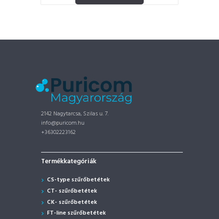
2142 Nagytarcsa, Szilas u. 7.
info@puricom.hu
+36302223162
Termékkategóriák
CS-type szűrőbetétek
CT- szűrőbetétek
CK- szűrőbetétek
FT-line szűrőbetétek