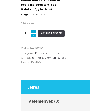
órán át hidegen, 12 órán át
pedig melegen tartja az
italokat, így bárhová
magaddal viheted.
2 készleten
RUNBOTT
KOSÁRBA TESZEM
Sport
FC
Barca
Cikkszám:
972194
Piros
Kategória:
Kulacsok - Termoszok
termosz
Címkék:
termosz
,
prémium kulacs
kerámia
Product ID:
4604
bevonattal
600ml
mennyiség
Leírás
Vélemények (0)