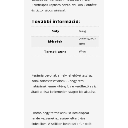
Sportkupak kapható hozzá, szilikon kiöntővel
és biztonságos zárással.
További információ:
Súly
100g
200×50×50
Méretek
mm
Termék színe
Piros
Kerámia bevonat, amely lehetővé teszi az
italok tartósítását anélkül, hogy fém
hatásának lenne kitéve, így elkerülhető az íz
átadása és a kellemetlen szagok kialakulása.
Fontos, hogy termékeink szilárd alappal
rendelkezzenek az esések elkerülése
érdekében. A szilikon betét ezt a funkciót