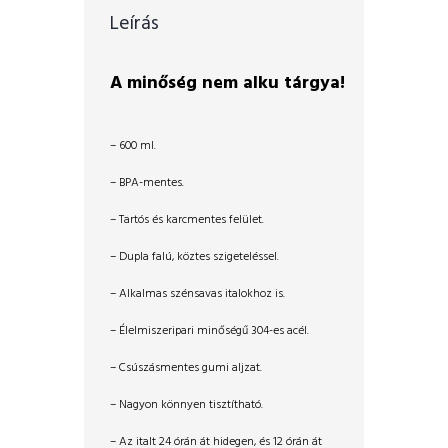
Leírás
A minőség nem alku tárgya!
– 600 ml.
– BPA-mentes.
– Tartós és karcmentes felület.
– Dupla falú, köztes szigeteléssel.
– Alkalmas szénsavas italokhoz is.
– Élelmiszeripari minőségű 304-es acél.
– Csúszásmentes gumi aljzat.
– Nagyon könnyen tisztítható.
– Az italt 24 órán át hidegen, és 12 órán át