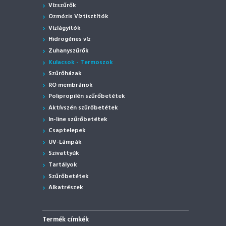
Vízszűrők
Ozmózis Víztisztítók
Vízlágyítók
Hidrogénes víz
Zuhanyszűrők
Kulacsok - Termoszok
Szűrőházak
RO membránok
Polipropilén szűrőbetétek
Aktívszén szűrőbetétek
In-line szűrőbetétek
Csaptelepek
UV-Lámpák
Szivattyúk
Tartályok
Szűrőbetétek
Alkatrészek
Termék címkék