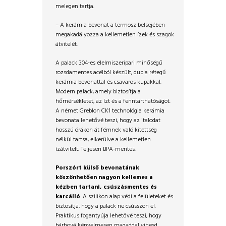
melegen tartja.
– A kerámia bevonat a termosz belsejében
megakadályozza a kellemetlen ízek és szagok
átvitelét.
A palack 304-es élelmiszeripari minőségű
rozsdamentes acélból készült, dupla rétegű
kerámia bevonattal és csavaros kupakkal.
Modern palack, amely biztosítja a
hőmérsékletet, az ízt és a fenntarthatóságot.
A német Greblon CK1 technológia kerámia
bevonata lehetővé teszi, hogy az italodat
hosszú órákon át fémnek való kitettség
nélkül tartsa, elkerülve a kellemetlen
ízátvitelt. Teljesen BPA-mentes.
Porszórt külső bevonatának
köszönhetően nagyon kellemes a
kézben tartani, csúszásmentes és
karcálló
. A szilikon alap védi a felületeket és
biztosítja, hogy a palack ne csússzon el.
Praktikus fogantyúja lehetővé teszi, hogy
bárhová kényelmesen magaddal vihesd.