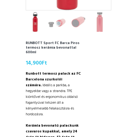
RUNBOTT Sport FC Barca Piros
termosz kerámia bevonattal
600ml
14,900
Ft
Runbott termosz palack az FC
Barcelona szurkolói
számára.
Ideális a parkba, a
hegyekbe vagy a strandra. TPE
kiöntővel és ergonomikus oldalsó
fogantyúval készen áll a
kényelmesebb felakasztásra és
hordozásra.
Kerámia bevonatú palackunk
csavaros kupakkal, amely 24