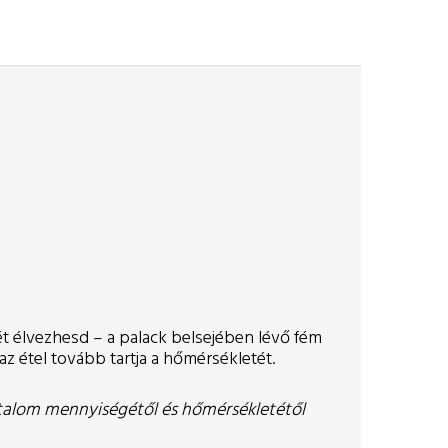
ét élvezhesd – a palack belsejében lévő fém
 étel tovább tartja a hőmérsékletét.
talom mennyiségétől és hőmérsékletétől