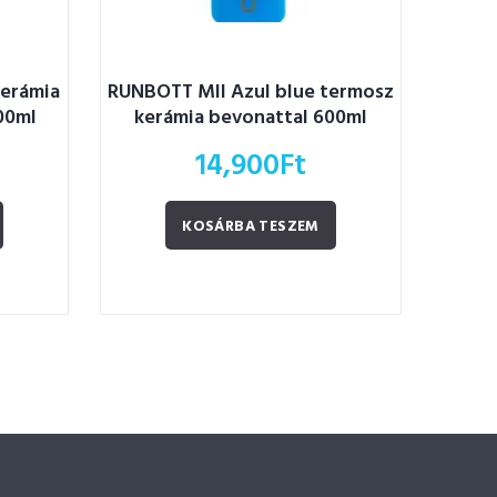
kerámia
RUNBOTT MII Azul blue termosz
00ml
kerámia bevonattal 600ml
14,900
Ft
KOSÁRBA TESZEM