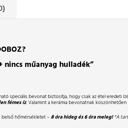
0)
DOBOZ?
 + nincs műanyag hulladék”
ó speciális bevonat biztosítja, hogy csak az étel eredeti íz
len fémes íz
.
Valamint a kerámia bevonatnak köszönhetően az
a belső hőmérsékletet –
8 óra hideg és 6 óra meleg!
*A tar