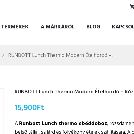
TERMÉKEK
A MÁRKÁRÓL
BLOG
KAPCSO
RUNBOTT Lunch Thermo Modern Ételhordó –...
RUNBOTT Lunch Thermo Modern Ételhordó – Rózs
15,900
Ft
A
Runbott Lunch thermo ebéddoboz
, rozsdamen
belső tállal, szilárd és folyékony ételek szállítására.