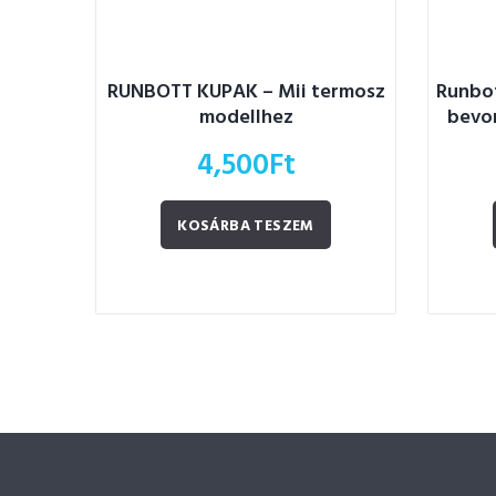
RUNBOTT KUPAK – Mii termosz
Runbot
modellhez
bevon
4,500
Ft
KOSÁRBA TESZEM