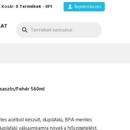
Kosár:
0 Termékek
-
0Ft
Bejelentkezés
Products
LAT
search
aszín/Fehér 560ml
tes acélból készült, duplafalú, BPA-mentes
 A duplafalú vákuumkamra növeli a hőszigetelést,