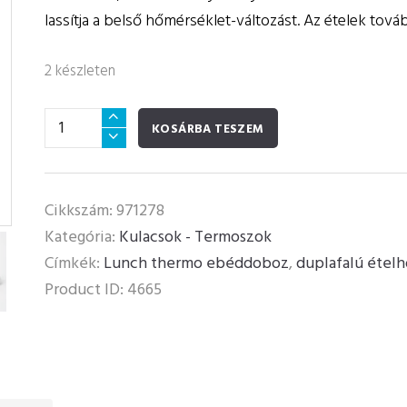
lassítja a belső hőmérséklet-változást. Az ételek tov
2 készleten
RUNBOTT
KOSÁRBA TESZEM
Lunch
Thermo
Modern
Cikkszám:
971278
Ételhordó
Kategória:
Kulacsok - Termoszok
-
Címkék:
Lunch thermo ebéddoboz
,
duplafalú étel
Rózsaszín/Fehér
Product ID:
4665
560ml
mennyiség