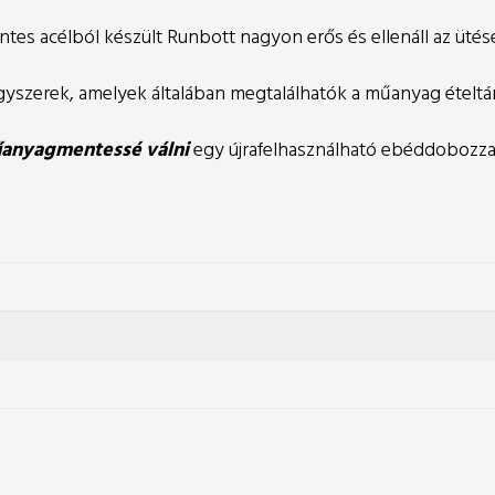
tes acélból készült Runbott nagyon erős és ellenáll az üté
yszerek, amelyek általában megtalálhatók a műanyag ételtá
anyagmentessé válni
egy újrafelhasználható ebéddobozza