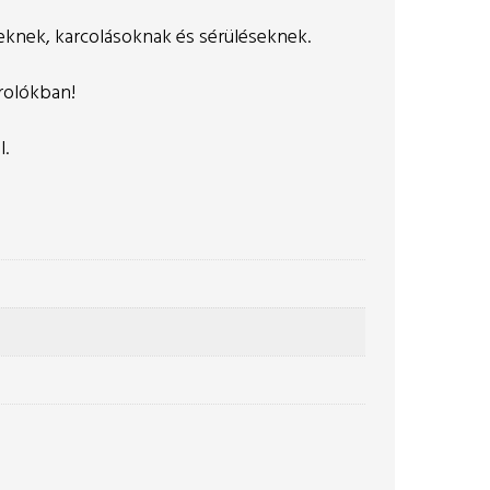
seknek, karcolásoknak és sérüléseknek.
rolókban!
l.