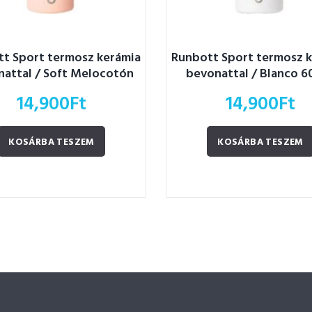
t Sport termosz kerámia
Runbott Sport termosz 
attal / Soft Melocotón
bevonattal / Blanco 6
600ml
14,900
Ft
14,900
Ft
KOSÁRBA TESZEM
KOSÁRBA TESZEM