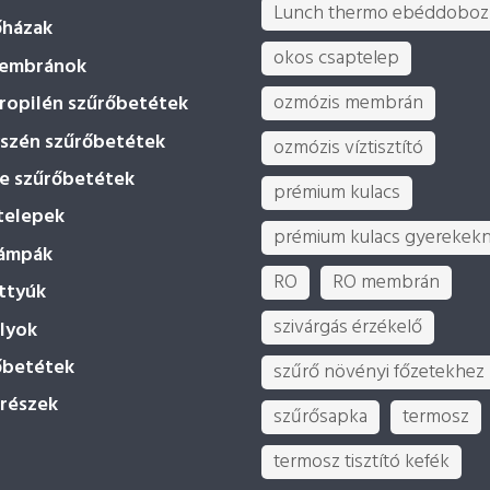
Lunch thermo ebéddoboz
őházak
okos csaptelep
embránok
ozmózis membrán
ropilén szűrőbetétek
vszén szűrőbetétek
ozmózis víztisztító
ne szűrőbetétek
prémium kulacs
telepek
prémium kulacs gyerekek
ámpák
RO
RO membrán
ttyúk
szivárgás érzékelő
lyok
őbetétek
szűrő növényi főzetekhez
trészek
szűrősapka
termosz
termosz tisztító kefék