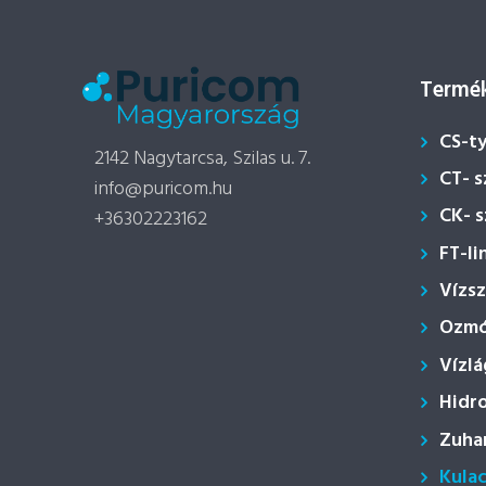
Termék
CS-t
2142 Nagytarcsa, Szilas u. 7.
CT- 
info@puricom.hu
CK- 
+36302223162
FT-li
Vízs
Ozmóz
Vízlá
Hidr
Zuha
Kula