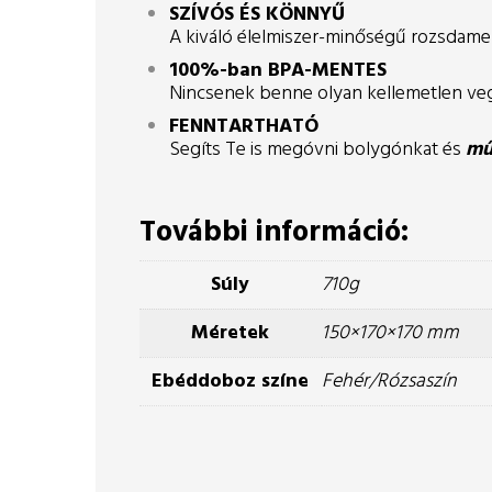
SZÍVÓS ÉS KÖNNYŰ
A kiváló élelmiszer-minőségű rozsdamen
100%-ban BPA-MENTES
Nincsenek benne olyan kellemetlen veg
FENNTARTHATÓ
Segíts Te is megóvni bolygónkat és
mű
További információ:
Súly
710g
Méretek
150×170×170 mm
Ebéddoboz színe
Fehér/Rózsaszín