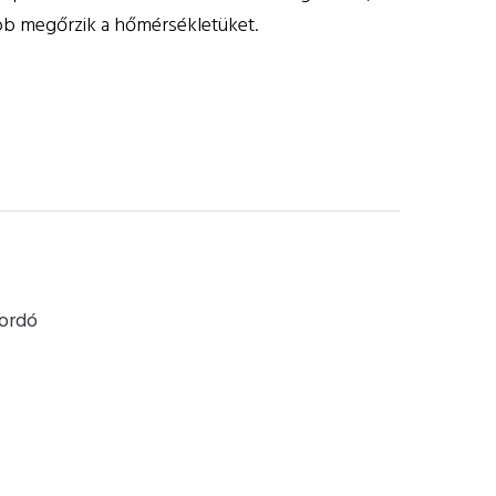
ább megőrzik a hőmérsékletüket.
hordó