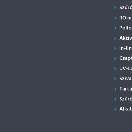
Szűr
RO m
Polip
Aktí
In-li
Csap
UV-L
Sziva
Tartá
Szűr
Alka