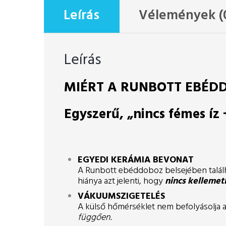
Leírás
Vélemények (
Leírás
MIÉRT A RUNBOTT EBÉD
Egyszerű, „nincs fémes íz
EGYEDI KERÁMIA BEVONAT
A Runbott ebéddoboz belsejében találhat
hiánya azt jelenti, hogy
nincs kellemet
VÁKUUMSZIGETELÉS
A külső hőmérséklet nem befolyásolja 
függően.