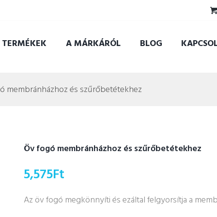
TERMÉKEK
A MÁRKÁRÓL
BLOG
KAPCSO
gó membránházhoz és szűrőbetétekhez
Öv fogó membránházhoz és szűrőbetétekhez
5,575
Ft
Az öv fogó megkönnyíti és ezáltal felgyorsítja a mem