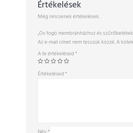
Értékelések
Még nincsenek értékelések.
„Öv fogó membránházhoz és szűrőbetétekh
Az e-mail címet nem tesszük közzé.
A köte
A te értékelésed
*
Értékelésed
*
Név
*