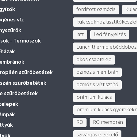
fordított ozmózis
Kula
gyítók
ogénes víz
kulacsokhoz tisztítókészle
nyszűrők
latt
Led fényjelzés
csok - Termoszok
Lunch thermo ebéddoboz
őházak
okos csaptelep
embránok
ozmózis membrán
ropilén szűrőbetétek
vszén szűrőbetétek
ozmózis víztisztító
ne szűrőbetétek
prémium kulacs
telepek
prémium kulacs gyerekek
ámpák
RO
RO membrán
ttyúk
szivárgás érzékelő
lyok