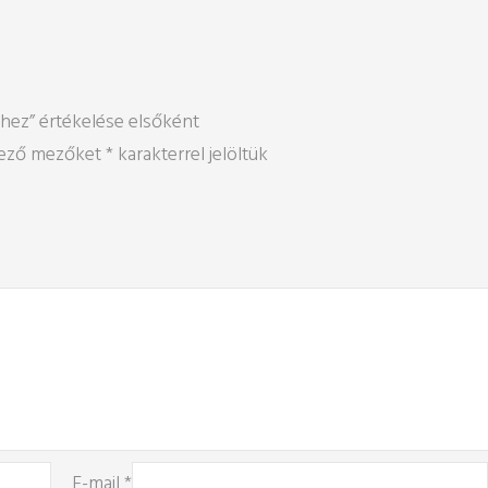
ez” értékelése elsőként
lező mezőket
*
karakterrel jelöltük
E-mail
*