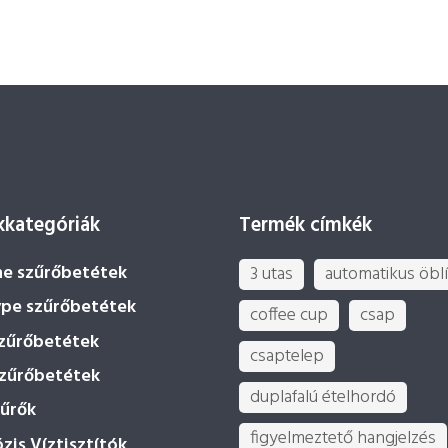
kategóriák
Termék címkék
ne szűrőbetétek
3 utas
automatikus öblí
ype szűrőbetétek
coffee cup
csap
szűrőbetétek
csaptelep
szűrőbetétek
duplafalú ételhordó
zűrők
figyelmeztető hangjelzés
is Víztisztítók