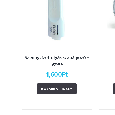
Szennyvízelfolyás szabályozó –
gyors
1,600
Ft
KOSÁRBA TESZEM