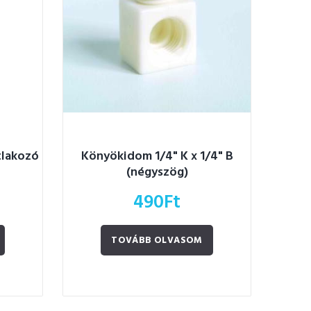
tlakozó
Könyökidom 1/4" K x 1/4" B
(négyszög)
490
Ft
TOVÁBB OLVASOM