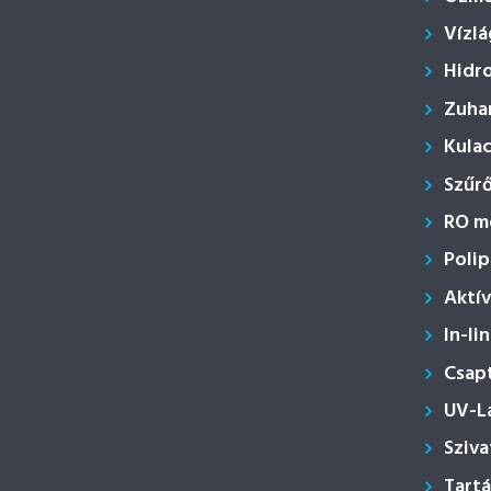
Vízlá
Hidr
Zuha
Kula
Szűr
RO m
Polip
Aktí
In-li
Csap
UV-L
Sziva
Tartá