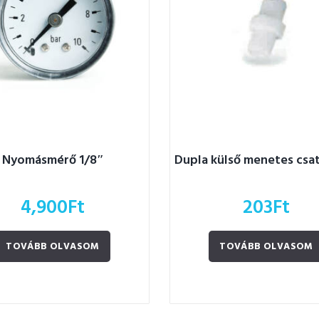
Nyomásmérő 1/8″
Dupla külső menetes csa
4,900
Ft
203
Ft
TOVÁBB OLVASOM
TOVÁBB OLVASOM