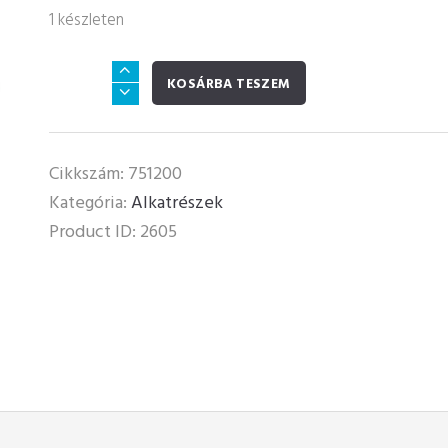
1 készleten
Öv
KOSÁRBA TESZEM
fogó
membránházhoz
és
Cikkszám:
751200
szűrőbetétekhez
Kategória:
Alkatrészek
mennyiség
Product ID:
2605