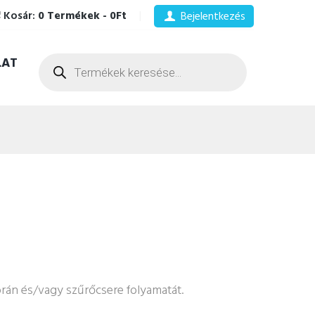
Kosár:
0 Termékek
-
0Ft
Bejelentkezés
Products
LAT
search
brán és/vagy szűrőcsere folyamatát.