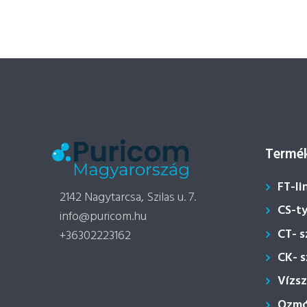
Termék
FT-li
2142 Nagytarcsa, Szilas u. 7.
CS-t
info@puricom.hu
CT- 
+36302223162
CK- 
Vízs
Ozmóz