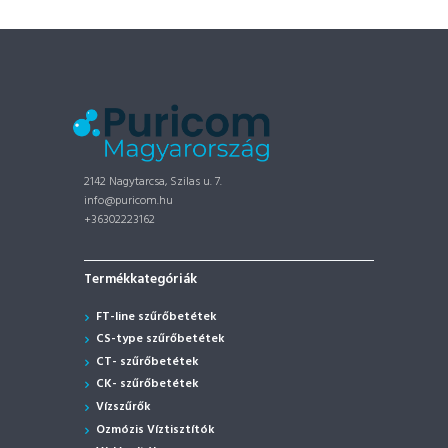
2142 Nagytarcsa, Szilas u. 7.
info@puricom.hu
+36302223162
Termékkategóriák
FT-line szűrőbetétek
CS-type szűrőbetétek
CT- szűrőbetétek
CK- szűrőbetétek
Vízszűrők
Ozmózis Víztisztítók