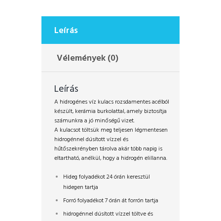
Leírás
Vélemények (0)
Leírás
A hidrogénes víz kulacs rozsdamentes acélból
készült, kerámia burkolattal, amely biztosítja
számunkra a jó minőségű vizet.
A kulacsot töltsük meg teljesen légmentesen
hidrogénnel dúsított vízzel és
hűtőszekrényben tárolva akár több napig is
eltartható, anélkül, hogy a hidrogén elillanna.
Hideg folyadékot 24 órán keresztül
hidegen tartja
Forró folyadékot 7 órán át forrón tartja
hidrogénnel dúsított vízzel töltve és