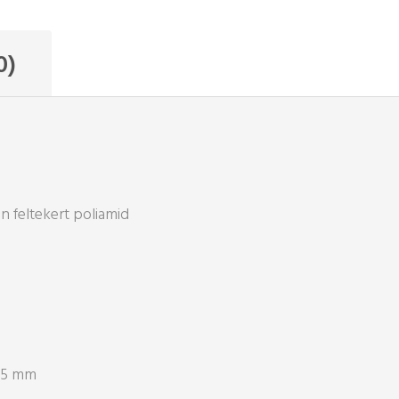
0)
i
n feltekert poliamid
,5 mm