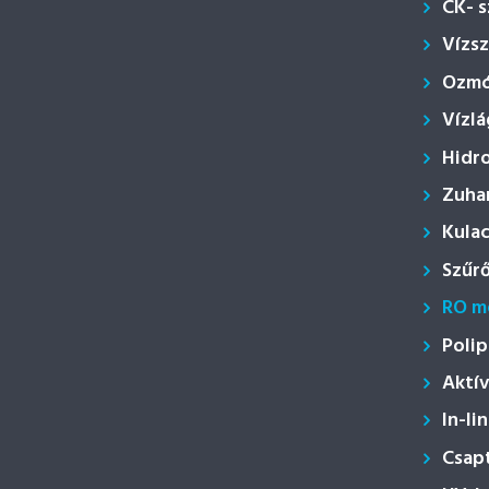
CK- 
Vízs
Ozmóz
Vízlá
Hidr
Zuha
Kula
Szűr
RO m
Polip
Aktí
In-li
Csap