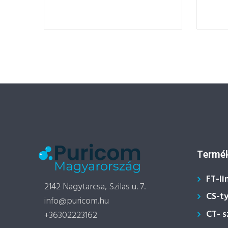
Termék
FT-li
2142 Nagytarcsa, Szilas u. 7.
CS-t
info@puricom.hu
CT- 
+36302223162