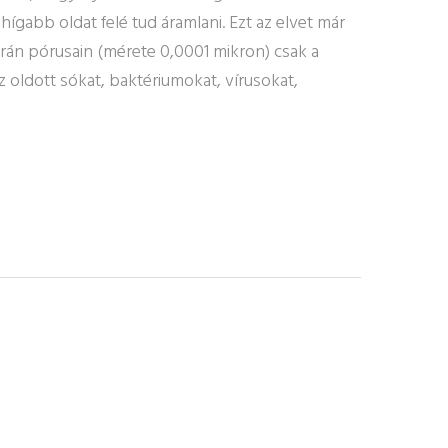
gabb oldat felé tud áramlani. Ezt az elvet már
rán pórusain (mérete 0,0001 mikron) csak a
z oldott sókat, baktériumokat, vírusokat,