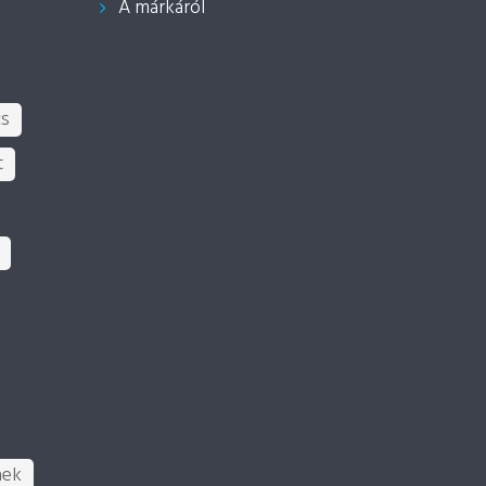
A márkáról
cs
t
nek