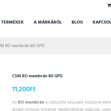
TERMÉKEK
A MÁRKÁRÓL
BLOG
KAPCSO
M RO membrán 80 GPD
CSM RO membrán 80 GPD
11,200
Ft
Az
RO membrán
a víztisztító készülék központi ele
lezajló ozmózis folyamat megfordításán alapszik, vagyi