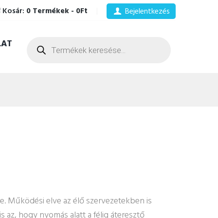
Kosár:
0 Termékek
-
0Ft
Bejelentkezés
Products
LAT
search
me. Működési elve az élő szervezetekben is
s az, hogy nyomás alatt a félig áteresztő