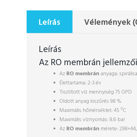
Leírás
Vélemények (
Leírás
Az RO membrán jellemző
Az
RO membrán
anyaga: spirálisa
Élettartama: 2-3 év
Tisztított víz mennyiség 75 GPD
Oldott anyag kiszűrés 98 %
0
Maximális hőmérséklet: 45
C
Maximális víznyomás: 8.6 bar
Az
RO membrán
mérete: 298×44