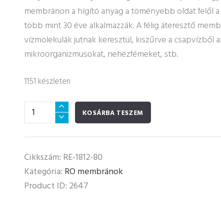
membránon a hígító anyag a töményebb oldat felől a hí
több mint 30 éve alkalmazzák. A félig áteresztő memb
vízmolekulák jutnak keresztül, kiszűrve a csapvízből a
mikroorganizmusokat, nehézfémeket, stb.
1151 készleten
CSM
KOSÁRBA TESZEM
RO
membrán
80
Cikkszám:
RE-1812-80
GPD
Kategória:
RO membránok
mennyiség
Product ID:
2647